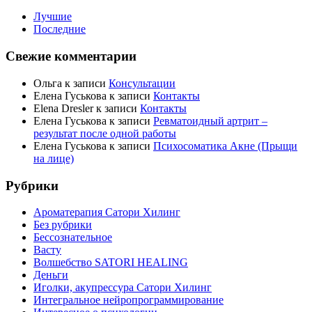
Лучшие
Последние
Свежие комментарии
Ольга
к записи
Консультации
Елена Гуськова
к записи
Контакты
Elena Dresler
к записи
Контакты
Елена Гуськова
к записи
Ревматоидный артрит –
результат после одной работы
Елена Гуськова
к записи
Психосоматика Акне (Прыщи
на лице)
Рубрики
Ароматерапия Сатори Хилинг
Без рубрики
Бессознательное
Васту
Волшебство SATORI HEALING
Деньги
Иголки, акупрессура Сатори Хилинг
Интегральное нейропрограммирование