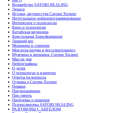
Васту
Волшебство SATORI HEALING
Деньги
Иголки, акупрессура Сатори Хилинг
Интегральное нейропрограммирование
Интересное о психологии
Кино и психология
Китайская медицина
Кристальная Трансформация
Лишний вес
Морщины и старение
Моя игра разума и бессознательного
Мужчина и женщина. Сатори Хилинг
Мысли дня
Нейрографика
О детях
О психологах и клиентах
Ответы на вопросы
Отзывы о Сатори Хилинг
Пиявки
Предназначение
Про смерть
Проблемы и решения
Психосоматика SATORI HEALING
РАЗГОВОРЫ С АНГЕЛОМ