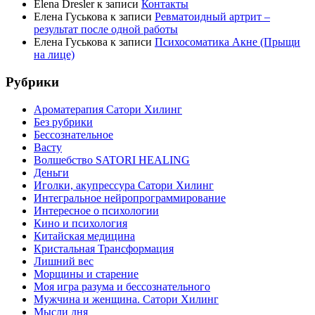
Elena Dresler
к записи
Контакты
Елена Гуськова
к записи
Ревматоидный артрит –
результат после одной работы
Елена Гуськова
к записи
Психосоматика Акне (Прыщи
на лице)
Рубрики
Ароматерапия Сатори Хилинг
Без рубрики
Бессознательное
Васту
Волшебство SATORI HEALING
Деньги
Иголки, акупрессура Сатори Хилинг
Интегральное нейропрограммирование
Интересное о психологии
Кино и психология
Китайская медицина
Кристальная Трансформация
Лишний вес
Морщины и старение
Моя игра разума и бессознательного
Мужчина и женщина. Сатори Хилинг
Мысли дня