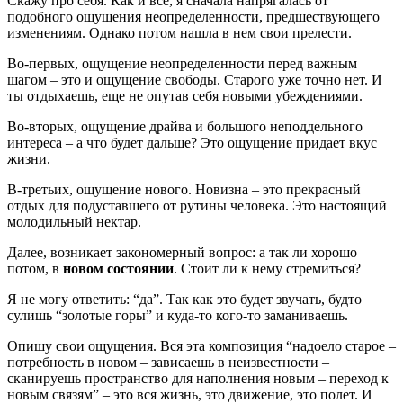
Скажу про себя. Как и все, я сначала напрягалась от
подобного ощущения неопределенности, предшествующего
изменениям. Однако потом нашла в нем свои прелести.
Во-первых, ощущение неопределенности перед важным
шагом – это и ощущение свободы. Старого уже точно нет. И
ты отдыхаешь, еще не опутав себя новыми убеждениями.
Во-вторых, ощущение драйва и большого неподдельного
интереса – а что будет дальше? Это ощущение придает вкус
жизни.
В-третьих, ощущение нового. Новизна – это прекрасный
отдых для подуставшего от рутины человека. Это настоящий
молодильный нектар.
Далее, возникает закономерный вопрос: а так ли хорошо
потом, в
новом состоянии
. Стоит ли к нему стремиться?
Я не могу ответить: “да”. Так как это будет звучать, будто
сулишь “золотые горы” и куда-то кого-то заманиваешь.
Опишу свои ощущения. Вся эта композиция “надоело старое –
потребность в новом – зависаешь в неизвестности –
сканируешь пространство для наполнения новым – переход к
новым связям” – это вся жизнь, это движение, это полет. И