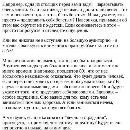
Например, одна из стоящих перед вами задач – зарабатывать
очень много. Если вы никогда не имели достаточно денег – то
вам и неизвестно, как это – быть богатым. И вы думаете, это
просто – представить себя богатым? Наверняка, при мысли об
этом вас скрутит не по-детски. Если сомневаетесь в этом –
просто попробуйте и отследите ощущения.
Или вы никогда не выступали на большую аудиторию – а
хотелось бы вкусить внимания к оратору. Уже стало не по
себе?
Многие понятия не имеют, что значит быть здоровыми.
Внутренняя индустрия болезни так велика и занимает так
много времени (например, процентов 80), что от нее
абсолютно невозможно отказаться. Что будет делать человек,
если перестанет ходить по врачам и обсуждать болячки? В
случае с пожилыми людьми – абсолютно ничего. Они будут в
ужасе от того, что представят себя здоровыми. Здоровье –
особое ощущение. Оно важно для тех, кому есть чем
заниматься помимо здоровья. А если заниматься нечем,
возникнет пустота, которую все боятся.
А что будет, если отказаться от “вечного страдания”,
присущего, к примеру, четвертому эннеатипу? Будет очень
неприятно в начале, на самом деле.