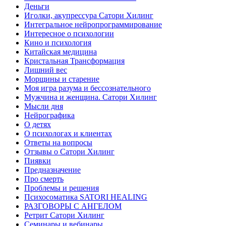
Деньги
Иголки, акупрессура Сатори Хилинг
Интегральное нейропрограммирование
Интересное о психологии
Кино и психология
Китайская медицина
Кристальная Трансформация
Лишний вес
Морщины и старение
Моя игра разума и бессознательного
Мужчина и женщина. Сатори Хилинг
Мысли дня
Нейрографика
О детях
О психологах и клиентах
Ответы на вопросы
Отзывы о Сатори Хилинг
Пиявки
Предназначение
Про смерть
Проблемы и решения
Психосоматика SATORI HEALING
РАЗГОВОРЫ С АНГЕЛОМ
Ретрит Сатори Хилинг
Семинары и вебинары