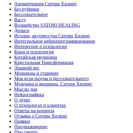
Ароматерапия Сатори Хилинг
Без рубрики
Бессознательное
Васту
Волшебство SATORI HEALING
Деньги
Иголки, акупрессура Сатори Хилинг
Интегральное нейропрограммирование
Интересное о психологии
Кино и психология
Китайская медицина
Кристальная Трансформация
Лишний вес
Морщины и старение
Моя игра разума и бессознательного
Мужчина и женщина. Сатори Хилинг
Мысли дня
Нейрографика
О детях
О психологах и клиентах
Ответы на вопросы
Отзывы о Сатори Хилинг
Пиявки
Предназначение
Про смерть