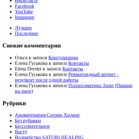
ВКонтакте
Facebook
YouTube
Instagram
Лучшие
Последние
Свежие комментарии
Ольга
к записи
Консультации
Елена Гуськова
к записи
Контакты
Elena Dresler
к записи
Контакты
Елена Гуськова
к записи
Ревматоидный артрит –
результат после одной работы
Елена Гуськова
к записи
Психосоматика Акне (Прыщи
на лице)
Рубрики
Ароматерапия Сатори Хилинг
Без рубрики
Бессознательное
Васту
Волшебство SATORI HEALING