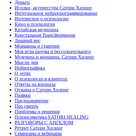
Деньги
Иголки, акупрессура Сатори Хилинг
Интегральное нейропрограммирование
Интересное о психологии
Кино и психология
Китайская медицина
Кристальная Трансформация
Лишний вес
Морщины и старение
Моя игра разума и бессознательного
Мужчина и женщина. Сатори Хилинг
Мысли дня
Нейрографика
О детях
О психологах и клиентах
Ответы на вопросы
Отзывы о Сатори Хилинг
Пиявки
Предназначение
Про смерть
Проблемы и решения
Психосоматика SATORI HEALING
РАЗГОВОРЫ С АНГЕЛОМ
Ретрит Сатори Хилинг
Семинары и вебинары