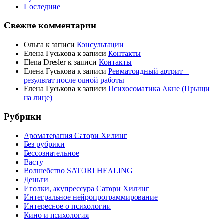
Последние
Свежие комментарии
Ольга
к записи
Консультации
Елена Гуськова
к записи
Контакты
Elena Dresler
к записи
Контакты
Елена Гуськова
к записи
Ревматоидный артрит –
результат после одной работы
Елена Гуськова
к записи
Психосоматика Акне (Прыщи
на лице)
Рубрики
Ароматерапия Сатори Хилинг
Без рубрики
Бессознательное
Васту
Волшебство SATORI HEALING
Деньги
Иголки, акупрессура Сатори Хилинг
Интегральное нейропрограммирование
Интересное о психологии
Кино и психология