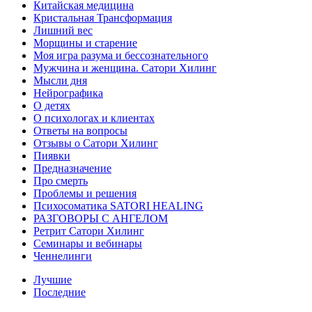
Китайская медицина
Кристальная Трансформация
Лишний вес
Морщины и старение
Моя игра разума и бессознательного
Мужчина и женщина. Сатори Хилинг
Мысли дня
Нейрографика
О детях
О психологах и клиентах
Ответы на вопросы
Отзывы о Сатори Хилинг
Пиявки
Предназначение
Про смерть
Проблемы и решения
Психосоматика SATORI HEALING
РАЗГОВОРЫ С АНГЕЛОМ
Ретрит Сатори Хилинг
Семинары и вебинары
Ченнелинги
Лучшие
Последние