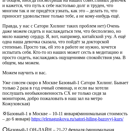
В общем, иногда посмотришь на наших совестливых девочек
и кажется, что путь к себе настолько долг и труден, что
многим так и не придётся узнать, как это – делать то, что
приносит удовольствие только тебе, а не кому-нибудь ещё.
Правда, у нас с Сатори Хилинг таких проблем нет) Очень
даже можем сидеть и наслаждаться тем, что бесполезно, но
мило нашему сердцу. Я, вот, например, китайский учу. А ещё
одна наша девочка сказала, что пойдёт за докторской
степенью. Просто так, ей это в работе не нужно, хочется
испытать себя. Кто-то из наших может сесть в медитацию и
просто сидеть, наслаждаясь ощущениями спокойствия ума. В
общем, мы можем.
Можем научить и вас.
Уже совсем скоро в Москве Базовый-1 Сатори Хилинг. Бывает
только 2 раза в год очный семинар, и если вы хотели
послушать необыкновенность СХ не только сидя за
монитором, добро пожаловать в наш зал на метро
Кожуховская)
💢Базовый-1 в Москве – 10-11 января(минимальная стоимость
– до 6 января)
https://elenaguskova.ru/satori-hiling-bazovyj-kurs/
⭕️Базовый-1 ОН-ЛАЙН – 21-22 февраля (минимальная