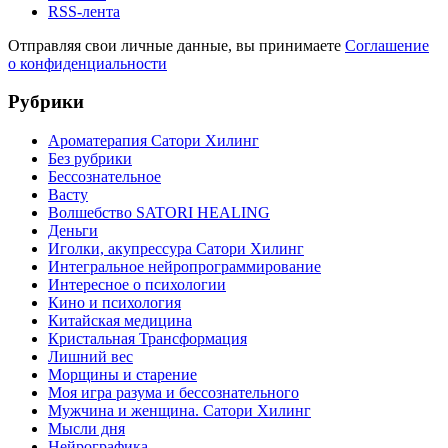
RSS-лента
Отправляя свои личные данные, вы принимаете
Соглашение
о конфиденциальности
Рубрики
Ароматерапия Сатори Хилинг
Без рубрики
Бессознательное
Васту
Волшебство SATORI HEALING
Деньги
Иголки, акупрессура Сатори Хилинг
Интегральное нейропрограммирование
Интересное о психологии
Кино и психология
Китайская медицина
Кристальная Трансформация
Лишний вес
Морщины и старение
Моя игра разума и бессознательного
Мужчина и женщина. Сатори Хилинг
Мысли дня
Нейрографика