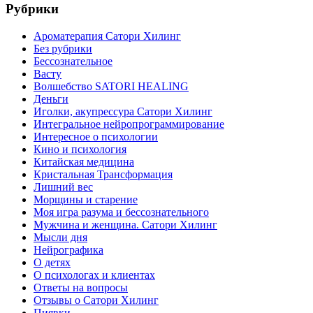
Рубрики
Ароматерапия Сатори Хилинг
Без рубрики
Бессознательное
Васту
Волшебство SATORI HEALING
Деньги
Иголки, акупрессура Сатори Хилинг
Интегральное нейропрограммирование
Интересное о психологии
Кино и психология
Китайская медицина
Кристальная Трансформация
Лишний вес
Морщины и старение
Моя игра разума и бессознательного
Мужчина и женщина. Сатори Хилинг
Мысли дня
Нейрографика
О детях
О психологах и клиентах
Ответы на вопросы
Отзывы о Сатори Хилинг
Пиявки