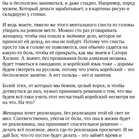
бы и бесполезно заниматься, и даже стыдно. Например, перед
мужем. Который деньги зарабатывает, а я картины рисую и
складирую у стенки.
И ведь знаете, тяжело же этого ментального глиста из головы
убирать на ровном месте. Можно сто раз уговаривать
женщину, чтобы она пошла в любимое дело, которое не
приносит ей доход, но она не пойдёт. Потому что глисты
просто так в голове не появляются, они обычно садятся на
какую-то боль, чтобы её прикрыть, как мы знаем в Сатори
Хилинг. А значит, без проживания боли алмазная мозаика
будет томиться в ожидании, и корейский язык тоже – дорамы
будем смотреть на русском, потому что учить корейский – это
бесполезное занятие. А нет пользы – нет и занятия.
Болей этих, от которых мы бежим, целый ворох, и чтобы
дотянуться до них, нужно принимать решения о том, что мы
будем всё-таки учить этот несчастный корейский несмотря ни
на что. На что?
Женщина хочет реализации, без реализации этой ей свет не
мил. Соответственно, убегая от боли, что она в жизни будет
не реализована, она принимает спасительное решение –
делать всё полезное, авось где-то реализация проскочит. И не
дай Бог, что-то пустое будет делать – это займёт время и