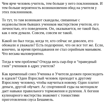
Чем ярче человек-учитель, тем больше у него поклонников. И
тем больше вероятность возникновения обид на учителя у
этих поклонников.
То тут, то там возникают скандалы, связанные с
недовольством бывших учеников мастерством учителя, его
личностью, его поведением. Он, оказывается, не такой был,
как о нем думали. Совсем, совсем не такой.
Какой он был тогда, когда те, кто сейчас не доволен, его
обожали и уважали? Есть подозрение, что он все тот же. Если,
конечно, за время преподавания не стал серийным маньяком.
Что весьма маловероятно.
Тогда в чем проблема? Откуда весь сыр-бор и “праведный
гнев” учеников в адрес учителя?
Как временный союз Ученика и Учителя должен происходить
в идеале? Один Взрослый человек приходит к другому
Взрослому человеку, чтобы научиться новому. Один платит
деньги, другой обучает. Ас спортивной езды на мотоцикле
дает навыки правильного торможения и руления. А богиня
кулинарного мастерства знакомит с тонкостями
приготовления соуса Бешамель.