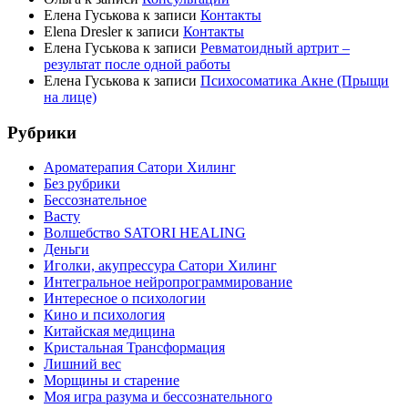
Елена Гуськова
к записи
Контакты
Elena Dresler
к записи
Контакты
Елена Гуськова
к записи
Ревматоидный артрит –
результат после одной работы
Елена Гуськова
к записи
Психосоматика Акне (Прыщи
на лице)
Рубрики
Ароматерапия Сатори Хилинг
Без рубрики
Бессознательное
Васту
Волшебство SATORI HEALING
Деньги
Иголки, акупрессура Сатори Хилинг
Интегральное нейропрограммирование
Интересное о психологии
Кино и психология
Китайская медицина
Кристальная Трансформация
Лишний вес
Морщины и старение
Моя игра разума и бессознательного