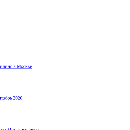
илинг в Москве
нтябрь 2020
 км Минского шоссе