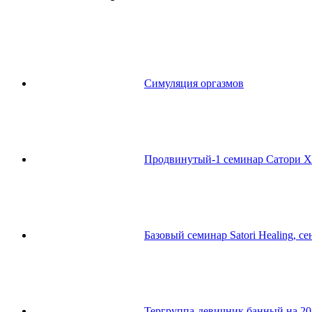
Симуляция оргазмов
Продвинутый-1 семинар Сатори Х
Базовый семинар Satori Healing, се
Тергруппа-девичник банный на 20