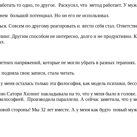
отать то одно, то другое.
Раскусил, что
метод работает. У муж
 нем
большой потенциал. Но он его не использовал.
ься. Совсем по другому реагировать и
вести себя стал. Ответств
линг. Другим способом не интересно, долго и не продуктивно. Ка
ал.
етних напряжений, которые не могли убрать в разных терапиях.
подняла свои записи, стала читать.
у меня осталась только эта философия, как модель психики, бесс
ю Сатори Хилинг накладывала на то, что у меня было в голове. 
философией.
Производила параллели. А сейчас заметила, что у ме
вой стороны! Мы 32 лет вместе. А у меня как будто
новый муж