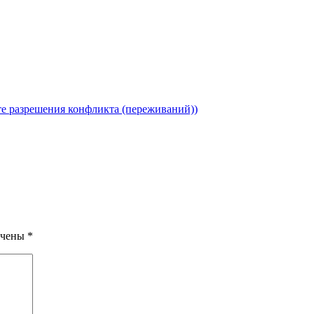
те разрешения конфликта (переживаний))
ечены
*