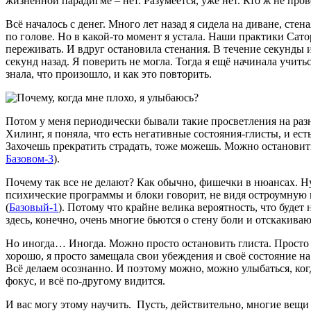
жизненной парадигме – нет. Разумеется, уже нет. Кто ж не пров
Всё началось с денег. Много лет назад я сидела на диване, стен
по голове. Но в какой-то момент я устала. Наши практики Сато
переживать. И вдруг остановила стенания. В течение секунды 
секунд назад. Я поверить не могла. Тогда я ещё начинала учитьс
знала, что произошло, и как это повторить.
Потом у меня периодически бывали такие просветления на разны
Хилинг, я поняла, что есть негативные состояния-глисты, и ес
Захочешь прекратить страдать, тоже можешь. Можно остановитьс
Базовом-3
).
Почему так все не делают? Как обычно, фишечки в нюансах. Н
психические программы и блоки говорит, не видя остроумную 
(
Базовый-1
). Потому что крайне велика вероятность, что будет
здесь, конечно, очень многие бьются о стену боли и отскакиваю
Но иногда… Иногда. Можно просто остановить глиста. Просто п
хорошо, я просто замещала свои убеждения и своё состояние на
Всё делаем осознанно. И поэтому можно, можно улыбаться, ког
фокус, и всё по-другому видится.
И вас могу этому научить. Пусть, действительно, многие вещи