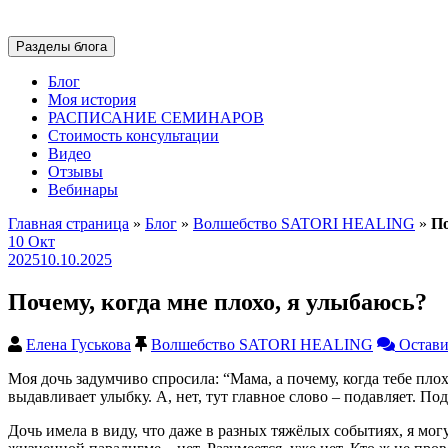
Разделы блога
Блог
Моя история
РАСПИСАНИЕ СЕМИНАРОВ
Стоимость консультации
Видео
Отзывы
Вебинары
Главная страница
»
Блог
»
Волшебство SATORI HEALING
»
По
10
Окт
2025
10.10.2025
Почему, когда мне плохо, я улыбаюсь?
Елена Гуськова
Волшебство SATORI HEALING
Остави
Моя дочь задумчиво спросила: “Мама, а почему, когда тебе пл
выдавливает улыбку. А, нет, тут главное слово – подавляет. Под
Дочь имела в виду, что даже в разных тяжёлых событиях, я мог