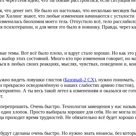
ёл через себя идею, что ты обязан расстроиться, если ситуация н
ая, что денег нет. Не было их настолько, что несколько месяцев 
ри Хилинг знают, что любые изменения начинаются с усталости от
изменилась биохимия моего тела. Отпустило всё, тело расслабил
я психотерапии, и для меня это было в новинку. Правда, через как
е темы. Вот всё было плохо, и вдруг стало хорошо. Но как это 
ть выбор этих состояний. Много кто про изменения говорит, но м
я в любых своих реакциях, мыслях, чувствах, поведении и, коне
ужно видеть ловушки глистов (
Базовый-2 СХ
), нужно понимать, 
и прекрасно осведомлённую о наших слабостях армию глистов),
 неприятно. А ты весь такой летел к изменениям и оказался не го
т.
ерепрошить. Очень быстро. Технология замещения у нас называе
 один хлопок. Просто выбирала хорошее для себя. Но не могла п
да приходит время трудностей. Не обязательно всё будет хорошо 
 будут сделаны очень быстро. Но нужно знать нюансы, без котор