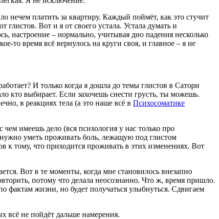
елёгкая. Я не исключение.
было нечем платить за квартиру. Каждый поймёт, как это стучит
 глистов. Вот и я от своего устала. Устала думать и
ось, настроение – нормально, учитывая дно падения несколько
ое-то время всё вернулось на круги своя, и главное – я не
работает? И только когда я дошла до темы глистов в Сатори
ало кто выбирает. Если захочешь снести грусть, ты можешь.
чно, в реакциях тела (а это наше всё в
Психосоматике
с чем имеешь дело (вся психология у нас только про
 нужно уметь проживать боль, лежащую под глистом
тов к тому, что приходится проживать в этих изменениях. Вот
тся. Вот в те моменты, когда мне становилось внезапно
овторить, потому что делала неосознанно. Что ж, время пришло.
по фактам жизни, но будет получаться улыбнуться. Сдвигаем
ых всё не пойдёт дальше намерения.