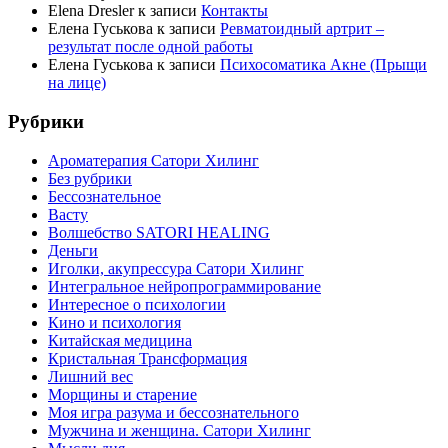
Elena Dresler
к записи
Контакты
Елена Гуськова
к записи
Ревматоидный артрит –
результат после одной работы
Елена Гуськова
к записи
Психосоматика Акне (Прыщи
на лице)
Рубрики
Ароматерапия Сатори Хилинг
Без рубрики
Бессознательное
Васту
Волшебство SATORI HEALING
Деньги
Иголки, акупрессура Сатори Хилинг
Интегральное нейропрограммирование
Интересное о психологии
Кино и психология
Китайская медицина
Кристальная Трансформация
Лишний вес
Морщины и старение
Моя игра разума и бессознательного
Мужчина и женщина. Сатори Хилинг