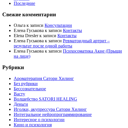
Последние
Свежие комментарии
Ольга
к записи
Консультации
Елена Гуськова
к записи
Контакты
Elena Dresler
к записи
Контакты
Елена Гуськова
к записи
Ревматоидный артрит –
результат после одной работы
Елена Гуськова
к записи
Психосоматика Акне (Прыщи
на лице)
Рубрики
Ароматерапия Сатори Хилинг
Без рубрики
Бессознательное
Васту
Волшебство SATORI HEALING
Деньги
Иголки, акупрессура Сатори Хилинг
Интегральное нейропрограммирование
Интересное о психологии
Кино и психология