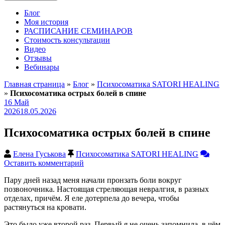
Блог
Моя история
РАСПИСАНИЕ СЕМИНАРОВ
Стоимость консультации
Видео
Отзывы
Вебинары
Главная страница
»
Блог
»
Психосоматика SATORI HEALING
»
Психосоматика острых болей в спине
16
Май
2026
18.05.2026
Психосоматика острых болей в спине
Елена Гуськова
Психосоматика SATORI HEALING
Оставить комментарий
Пару дней назад меня начали пронзать боли вокруг
позвоночника. Настоящая стреляющая невралгия, в разных
отделах, причём. Я еле дотерпела до вечера, чтобы
растянуться на кровати.
Это было уже второй раз. Первый я не очень запомнила, в чём