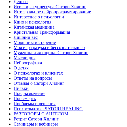
Деньги
Иголки, акупрессура Сатори Хилинг
Интегральное нейропрограммирование
Интересное о психологии
Кино и психология
Китайская медицина
Кристальная Трансформация
Лишний вес
Морщины и старение
Моя игра разума и бессознательного
Мужчина и женщина. Сатори Хилинг
Мысли дня
Нейрографика
О детях
О психологах и клиентах
Ответы на вопросы
Отзывы о Сатори Хилинг
Пиявки
Предназначение
Про смерть
Проблемы и решения
Психосоматика SATORI HEALING
РАЗГОВОРЫ С АНГЕЛОМ
Ретрит Сатори Хилинг
Семинары и вебинары