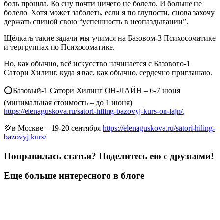
боль прошла. Ко сну почти ничего не болело. И больше не
болело. Хотя может заболеть, если я по глупости, снова захочу
держать спиной свою “успешность в неопаздывании”.
Щёлкать такие задачи мы учимся на Базовом-3 Психосоматике
и тергруппах по Психосоматике.
Но, как обычно, всё искусство начинается с Базового-1
Сатори Хилинг, куда я вас, как обычно, сердечно приглашаю.
⭕️Базовый-1 Сатори Хилинг ОН-ЛАЙН – 6-7 июня
(минимальная стоимость – до 1 июня)
https://elenaguskova.ru/satori-hiling-bazovyj-kurs-on-lajn
/
,
💢в Москве – 19-20 сентября
https://elenaguskova.ru/satori-hiling-
bazovyj-kurs
/
Понравилась статья? Поделитесь ею с друзьями!
Еще больше интересного в блоге