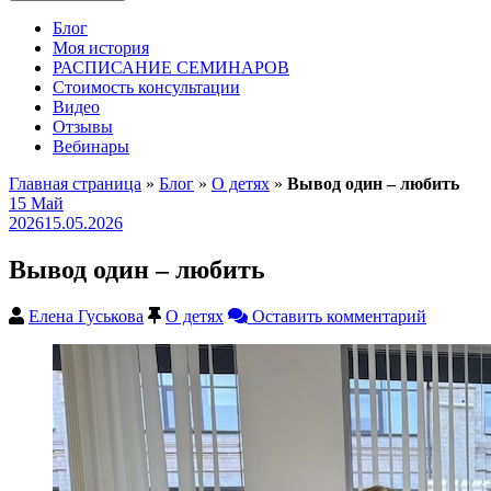
Блог
Моя история
РАСПИСАНИЕ СЕМИНАРОВ
Стоимость консультации
Видео
Отзывы
Вебинары
Главная страница
»
Блог
»
О детях
»
Вывод один – любить
15
Май
2026
15.05.2026
Вывод один – любить
Елена Гуськова
О детях
Оставить комментарий