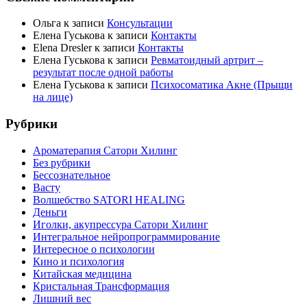
Ольга
к записи
Консультации
Елена Гуськова
к записи
Контакты
Elena Dresler
к записи
Контакты
Елена Гуськова
к записи
Ревматоидный артрит –
результат после одной работы
Елена Гуськова
к записи
Психосоматика Акне (Прыщи
на лице)
Рубрики
Ароматерапия Сатори Хилинг
Без рубрики
Бессознательное
Васту
Волшебство SATORI HEALING
Деньги
Иголки, акупрессура Сатори Хилинг
Интегральное нейропрограммирование
Интересное о психологии
Кино и психология
Китайская медицина
Кристальная Трансформация
Лишний вес