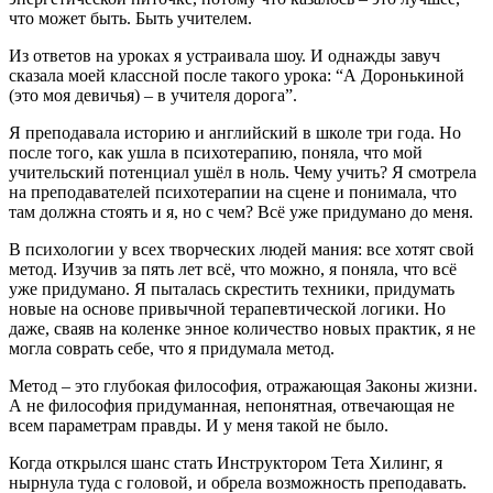
что может быть. Быть учителем.
Из ответов на уроках я устраивала шоу. И однажды завуч
сказала моей классной после такого урока: “А Доронькиной
(это моя девичья) – в учителя дорога”.
Я преподавала историю и английский в школе три года. Но
после того, как ушла в психотерапию, поняла, что мой
учительский потенциал ушёл в ноль. Чему учить? Я смотрела
на преподавателей психотерапии на сцене и понимала, что
там должна стоять и я, но с чем? Всё уже придумано до меня.
В психологии у всех творческих людей мания: все хотят свой
метод. Изучив за пять лет всё, что можно, я поняла, что всё
уже придумано. Я пыталась скрестить техники, придумать
новые на основе привычной терапевтической логики. Но
даже, сваяв на коленке энное количество новых практик, я не
могла соврать себе, что я придумала метод.
Метод – это глубокая философия, отражающая Законы жизни.
А не философия придуманная, непонятная, отвечающая не
всем параметрам правды. И у меня такой не было.
Когда открылся шанс стать Инструктором Тета Хилинг, я
нырнула туда с головой, и обрела возможность преподавать.