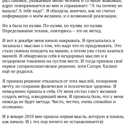
расстановки, уважаемый мною человек и со мной знакомый,
вдруг поворачивается ко мне и спрашивает: “А ты почему не
вышла? А тебе надо”. Я обалдела, конечно, как он считал
информацию о моём желании, и о возможной реализации.
Но я была по нулям. По нулям, по нулям, по нулям.
Переделывание техник, повторюсь – это не метод.
И вот в декабре меня начало накрывать. Я просыпалась и
засыпала с мыслью о том, что надо что-то придумывать. Это
стало сначала походить на манию, а потом уже стало казаться
манией. Я обнаружила себя в нездоровых мыслях и в
нездоровом томлении на пустом месте. И тогда приняла своё
первое саторихилинговское решение, хотя Сатори Хилинг
ещё не родился.
Я приняла решение отказаться от этих мыслей, похоронив
мечту, но сохранив физическое и психическое здоровье. Я
немедленно пришла в себя. От меня отстал глист желания
создать метод, изводивший меня. Я прожила боль, что у меня
никогда не будет метода. Чисто, честно, очень спокойно и
осознанно.
И в январе 2019 мне пришла первая мысль, которую я поняла,
как начало. И с тех пор ничего не останавливается)