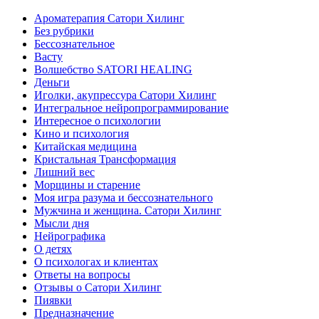
Ароматерапия Сатори Хилинг
Без рубрики
Бессознательное
Васту
Волшебство SATORI HEALING
Деньги
Иголки, акупрессура Сатори Хилинг
Интегральное нейропрограммирование
Интересное о психологии
Кино и психология
Китайская медицина
Кристальная Трансформация
Лишний вес
Морщины и старение
Моя игра разума и бессознательного
Мужчина и женщина. Сатори Хилинг
Мысли дня
Нейрографика
О детях
О психологах и клиентах
Ответы на вопросы
Отзывы о Сатори Хилинг
Пиявки
Предназначение