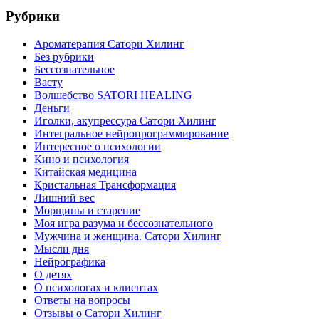
Рубрики
Ароматерапия Сатори Хилинг
Без рубрики
Бессознательное
Васту
Волшебство SATORI HEALING
Деньги
Иголки, акупрессура Сатори Хилинг
Интегральное нейропрограммирование
Интересное о психологии
Кино и психология
Китайская медицина
Кристальная Трансформация
Лишний вес
Морщины и старение
Моя игра разума и бессознательного
Мужчина и женщина. Сатори Хилинг
Мысли дня
Нейрографика
О детях
О психологах и клиентах
Ответы на вопросы
Отзывы о Сатори Хилинг