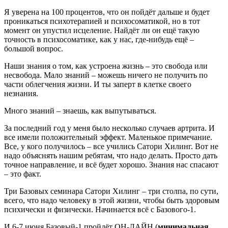
Я уверена на 100 процентов, что он пойдёт дальше и будет
проникаться психотерапией и психосоматикой, но в тот
момент он упустил исцеление. Найдёт ли он ещё такую
точность в психосоматике, как у нас, где-нибудь ещё –
большой вопрос.
Наши знания о том, как устроена жизнь – это свобода или
несвобода. Мало знаний – можешь ничего не получить по
части облегчения жизни. И ты заперт в клетке своего
незнания.
Много знаний – знаешь, как выпутываться.
За последний год у меня было несколько случаев артрита. И
все имели положительный эффект. Маленькое примечание.
Все, у кого получилось – все учились Сатори Хилинг. Вот не
надо объяснять нашим ребятам, что надо делать. Просто дать
точное направление, и всё будет хорошо. Знания нас спасают
– это факт.
Три Базовых семинара Сатори Хилинг – три столпа, по сути,
всего, что надо человеку в этой жизни, чтобы быть здоровым
психически и физически. Начинается всё с Базового-1.
И 6-7 июня Базовый-1 пройдёт ОН-ЛАЙН (
минимальная