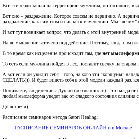
Все эти люди зашли на территорию мужчины, потоптались, выш
Вот оно – раздражение. Которое совсем не первично. А первич
раздражение, как симптом и сигнал к изменению. Мы “лечим” н
И вот тут возникает вопрос, что делать с этой внутренней мод
Наше мышление заточено под действие. Поэтому, когда нам пл
В то время как исцеление происходит там, где
нет мыслеформ
То есть если мужчина пойдет в лес, поставит свечку на старом 
А вот если он увидит себя – того, на кого эти “коршуны” нап
СДЕЛАТЬ))). И будет видеть себя в этой модели каждый раз, ког
Понимаете, соединение с Душой (осознанность) – это когда н
любая! мыслеформа уведет вас от сладкого состояния слияния 
До встречи)
Расписание семинаров метода Satori Healing:
РАСПИСАНИЕ СЕМИНАРОВ ОН-ЛАЙН и в Москве