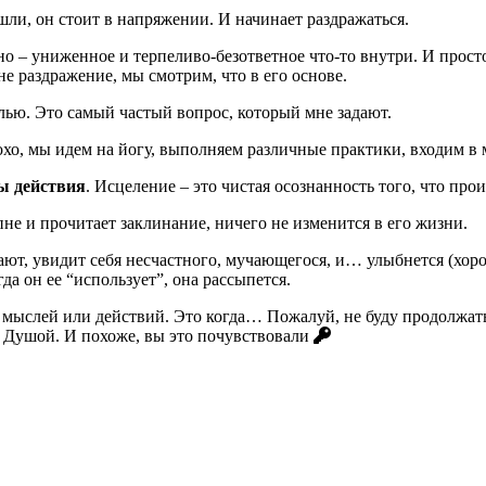
ли, он стоит в напряжении. И начинает раздражаться.
но – униженное и терпеливо-безответное что-то внутри. И прост
е раздражение, мы смотрим, что в его основе.
елью. Это самый частый вопрос, который мне задают.
охо, мы идем на йогу, выполняем различные практики, входим 
ы действия
. Исцеление – это чистая осознанность того, что про
пне и прочитает заклинание, ничего не изменится в его жизни.
адают, увидит себя несчастного, мучающегося, и… улыбнется (х
да он ее “использует”, она рассыпется.
ет мыслей или действий. Это когда… Пожалуй, не буду продолжа
с Душой. И похоже, вы это почувствовали