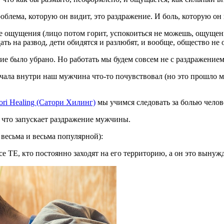
блема, которую он видит, это раздражение. И боль, которую он 
ые ощущения (лицо потом горит, успокоиться не можешь, ощущен
ь на развод, дети обидятся и разлюбят, и вообще, общество не о
ие было убрано. Но работать мы будем совсем не с раздражением
начала внутри наш мужчина что-то почувствовал (но это прошло м
ori Healing (Сатори Хилинг)
мы учимся следовать за болью челове
, что запускает раздражение мужчины.
 весьма и весьма популярной):
се ТЕ, кто постоянно заходят на его территорию, а он это вынуж