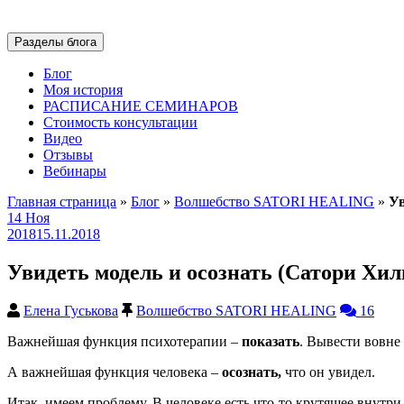
Разделы блога
Блог
Моя история
РАСПИСАНИЕ СЕМИНАРОВ
Стоимость консультации
Видео
Отзывы
Вебинары
Главная страница
»
Блог
»
Волшебство SATORI HEALING
»
Ув
14
Ноя
2018
15.11.2018
Увидеть модель и осознать (Сатори Хил
Елена Гуськова
Волшебство SATORI HEALING
16
Важнейшая функция психотерапии –
показать
. Вывести вовне 
А важнейшая функция человека –
осознать,
что он увидел.
Итак, имеем проблему. В человеке есть что-то крутящее внутр