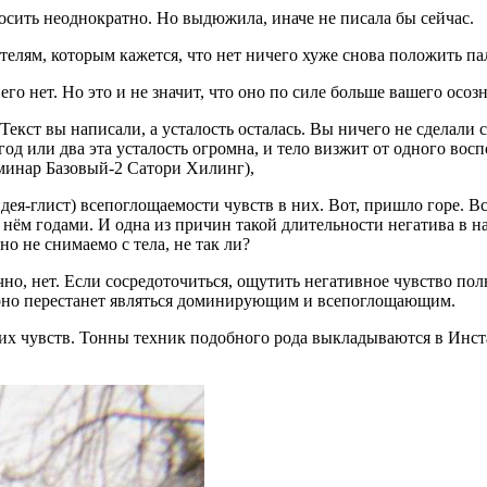
росить неоднократно. Но выдюжила, иначе не писала бы сейчас.
лям, которым кажется, что нет ничего хуже снова положить па
 его нет. Но это и не значит, что оно по силе больше вашего осо
ь. Текст вы написали, а усталость осталась. Вы ничего не сделал
 год или два эта усталость огромна, и тело визжит от одного вос
семинар Базовый-2 Сатори Хилинг),
дея-глист) всепоглощаемости чувств в них. Вот, пришло горе. В
нём годами. И одна из причин такой длительности негатива в нас
но не снимаемо с тела, не так ли?
ечно, нет. Если сосредоточиться, ощутить негативное чувство п
 оно перестанет являться доминирующим и всепоглощающим.
их чувств. Тонны техник подобного рода выкладываются в Инста