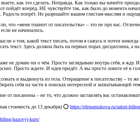
 знаете, как это сделать. Неправда. Как только вы начнёте преодо
ё пойдёт вперёд. НЕ чувствуйте так, как было до момента нача
. Радость попрёт. Не разрешайте вашим глистам-мыслям и ощуще
или, что «меня тошнит от писательства» – это не про вас. Отли
 если не начиналось.
сли о том, какой текст писать, потом я сажусь и почти никогда
исать текст. Здесь должна быть на первых порах дисциплина, а н
е не думаю ни о чём. Просто заглядываю внутрь себя, я жду. Им
синг. Просто ждите. И идея придёт. А вы просто ловите её в го
ознать и выдвинуть из тела. Отвращение к писательству – то же 
збирать себя на части в поисках интересной и захватывающей те
ие от писанины – не то, что должно заставлять вас останавлива
ая стоимость до 13 декабря) ⭕️
https://elenaguskova.ru/satori-hilin
-hiling-bazovyj-kurs/