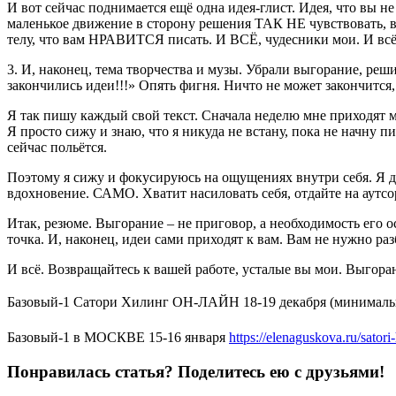
И вот сейчас поднимается ещё одна идея-глист. Идея, что вы не
маленькое движение в сторону решения ТАК НЕ чувствовать, вс
телу, что вам НРАВИТСЯ писать. И ВСЁ, чудесники мои. И всё
3. И, наконец, тема творчества и музы. Убрали выгорание, реш
закончились идеи!!!» Опять фигня. Ничто не может закончится,
Я так пишу каждый свой текст. Сначала неделю мне приходят мы
Я просто сижу и знаю, что я никуда не встану, пока не начну п
сейчас польётся.
Поэтому я сижу и фокусируюсь на ощущениях внутри себя. Я даж
вдохновение. САМО. Хватит насиловать себя, отдайте на аутсор
Итак, резюме. Выгорание – не приговор, а необходимость его ос
точка. И, наконец, идеи сами приходят к вам. Вам не нужно ра
И всё. Возвращайтесь к вашей работе, усталые вы мои. Выгоран
Базовый-1 Сатори Хилинг ОН-ЛАЙН 18-19 декабря (минимальн
Базовый-1 в МОСКВЕ 15-16 января
https://elenaguskova.ru/satori
Понравилась статья? Поделитесь ею с друзьями!