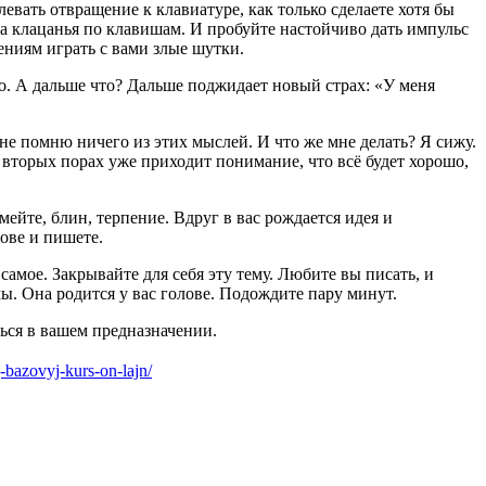
левать отвращение к клавиатуре, как только сделаете хотя бы
ла клацанья по клавишам. И пробуйте настойчиво дать импульс
ниям играть с вами злые шутки.
чно. А дальше что? Дальше поджидает новый страх: «У меня
 не помню ничего из этих мыслей. И что же мне делать? Я сижу.
а вторых порах уже приходит понимание, что всё будет хорошо,
ейте, блин, терпение. Вдруг в вас рождается идея и
лове и пишете.
самое. Закрывайте для себя эту тему. Любите вы писать, и
мы. Она родится у вас голове. Подождите пару минут.
ться в вашем предназначении.
g-bazovyj-kurs-on-lajn/