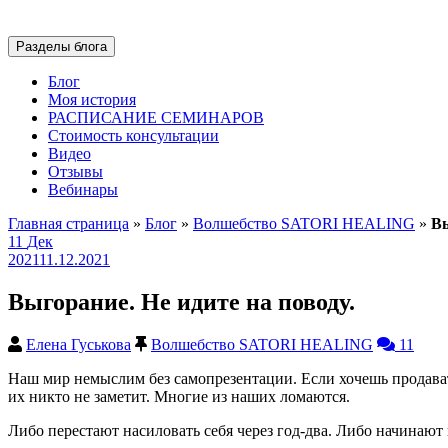
Разделы блога
Блог
Моя история
РАСПИСАНИЕ СЕМИНАРОВ
Стоимость консультации
Видео
Отзывы
Вебинары
Главная страница
»
Блог
»
Волшебство SATORI HEALING
»
Вы
11
Дек
2021
11.12.2021
Выгорание. Не идите на поводу.
Елена Гуськова
Волшебство SATORI HEALING
11
Наш мир немыслим без самопрезентации. Если хочешь продават
их никто не заметит. Многие из наших ломаются.
Либо перестают насиловать себя через год-два. Либо начинают 