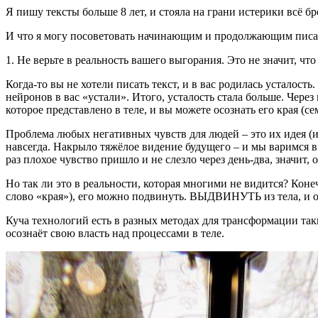
Я пишу тексты больше 8 лет, и стояла на грани истерики всё б
И что я могу посоветовать начинающим и продолжающим писате
1. Не верьте в реальность вашего выгорания. Это не значит, что
Когда-то вы не хотели писать текст, и в вас родилась усталост
нейронов в вас «устали». Итого, усталость стала больше. Через
которое представлено в теле, и вы можете осознать его края (
Проблема любых негативных чувств для людей – это их идея (и
навсегда. Накрыло тяжёлое видение будущего – и мы варимся в 
раз плохое чувство пришло и не слезло через день-два, значит, о
Но так ли это в реальности, которая многими не видится? Кон
слово «края»), его можно подвинуть. ВЫДВИНУТЬ из тела, и
Куча технологий есть в разных методах для трансформации так
осознаёт свою власть над процессами в теле.