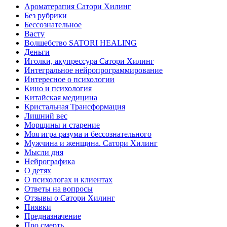
Ароматерапия Сатори Хилинг
Без рубрики
Бессознательное
Васту
Волшебство SATORI HEALING
Деньги
Иголки, акупрессура Сатори Хилинг
Интегральное нейропрограммирование
Интересное о психологии
Кино и психология
Китайская медицина
Кристальная Трансформация
Лишний вес
Морщины и старение
Моя игра разума и бессознательного
Мужчина и женщина. Сатори Хилинг
Мысли дня
Нейрографика
О детях
О психологах и клиентах
Ответы на вопросы
Отзывы о Сатори Хилинг
Пиявки
Предназначение
Про смерть