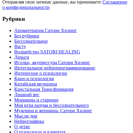
Отправляя свои личные данные, вы принимаете
Соглашение
о конфиденциальности
Рубрики
Ароматерапия Сатори Хилинг
Без рубрики
Бессознательное
Васту
Волшебство SATORI HEALING
Деньги
Иголки, акупрессура Сатори Хилинг
Интегральное нейропрограммирование
Интересное о психологии
Кино и психология
Китайская медицина
Кристальная Трансформация
Лишний вес
Морщины и старение
Моя игра разума и бессознательного
Мужчина и женщина. Сатори Хилинг
Мысли дня
Нейрографика
О детях
О психологах и клиентах