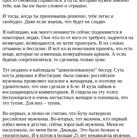
просто сможешь справиться, а путь, который нужен именно
тебе, как бы ни было сложно и страшно.
И тогда, когда ты принимаешь решение, тебе легко и
свободно. Даже если знаешь, что будет не сладко.
Я наблюдаю, как много ненависти сейчас поднимается в
некоторых людях. Они что-то от кого-то требуют, надеются на
возмездие, возмущаются, не хотят проиграть. В их словах
отчаяние и бессилие. И всё из-за нежелания принять, что есть
вещи, которые не изменишь возмущённым криком. А если
будешь сопротивляться, то сделаешь только хуже.
Тут недавно я наблюдала “цивилизованную” беседу. Суть
поста девушки в Инстаграм была такова: российские
мужчины проявляют насилие к женщинам, и поэтому не
удивительно, что они сделали в Б-че. И куча лайков и
восхищающихся комментариев. Я глядела на эту толпу
беснующихся и очень несчастных женщин и понимала, что
это тупик. Для них – тупик.
Во-первых, я лично не считаю, что Бучу натворили
российские мужчины. Во-вторых, тот мальчик, кто первый
избил меня в детстве, сейчас взрослый мужчина. Меня не
насиловали, но меня били. Дважды. Это было больно и
унизительно. И я потом я больше 25 лет ненавидела мужчин,