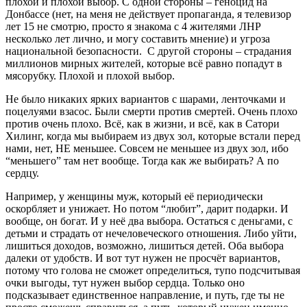
плохой и плохой выбор. С одной стороны – геноцид на
Донбассе (нет, на меня не действует пропаганда, я телевизор
лет 15 не смотрю, просто я знакома с 4 жителями ЛНР
несколько лет лично, и могу составить мнение) и угроза
национальной безопасности. С другой стороны – страдания
миллионов мирных жителей, которые всё равно попадут в
мясорубку. Плохой и плохой выбор.
Не было никаких ярких вариантов с шарами, ленточками и
поцелуями взасос. Были смерти против смертей. Очень плохо
против очень плохо. Всё, как в жизни, и всё, как в Сатори
Хилинг, когда мы выбираем из двух зол, которые встали перед
нами, нет, НЕ меньшее. Совсем не меньшее из двух зол, ибо
“меньшего” там нет вообще. Тогда как же выбирать? А по
сердцу.
Например, у женщины муж, который её периодически
оскорбляет и унижает. Но потом “любит”, дарит подарки. И
вообще, он богат. И у неё два выбора. Остаться с деньгами, с
детьми и страдать от нечеловеческого отношения. Либо уйти,
лишиться доходов, возможно, лишиться детей. Оба выбора
далеки от удобств. И вот тут нужен не просчёт вариантов,
потому что голова не сможет определиться, тупо подсчитывая
очки выгоды, тут нужен выбор сердца. Только оно
подсказывает единственное направление, и путь, где ты не