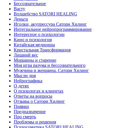
Бессознательное
Васту
Волшебство SATORI HEALING
Деньги
Иголки, акупрессура Сатори Хилинг
Интегральное нейропрограммирование
Интересное о психологии
Кино и психология
Китайская медицина
Кристальная Трансформация
Лишний вес
Морщины и старение
Моя игра разума и бессознательного
Мужчина и женщина. Сатори Хилинг
Мысли дня
Нейрографика
О детях
О психологах и клиентах
Ответы на вопросы
Отзывы о Сатори Хилинг
Пиявки
Предназначение
Про смерть
Проблемы и решения
Психосоматика SATORI HEALING