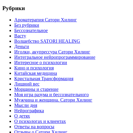
Рубрики
Ароматерапия Сатори Хилинг
Без рубрики
Бессознательное
Васту
Волшебство SATORI HEALING
Деньги
Иголки, акупрессура Сатори Хилинг
Интегральное нейропрограммирование
Интересное о психологии
Кино и психология
Китайская медицина
Кристальная Трансформация
Лишний вес
Морщины и старение
Моя игра разума и бессознательного
Мужчина и женщина. Сатори Хилинг
Мысли дня
Нейрографика
О детях
О психологах и клиентах
Ответы на вопросы
Отзывы о Сатори Хилинг