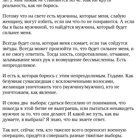
реальность, как ни борись.
Потому что на свете есть мужчины, которые меня, слабую
женщину, могут избить, если им что-то не понравится. А если
бы я была мужчиной, то найдётся мужчина, который будет
сильнее меня.
Всегда будет сила, которая меня сломает, если так сойдутся
звёзды. Всегда может произойти то, что будет сильнее меня, и
я не смогу ответить. Тогда злость, сопротивление, отчаяние,
заламывание моих рук и возмущение бессмысленны. Есть
непреодолимое.
И есть я, которая борюсь с этим непреодолимым. Годами. Как
безумная сумасшедшая с всклокоченными волосами,
желающая уничтожить того (мужчину/мужчин), кто не
уничтожаем, как явление.
И снова два выбора: сдаться бессилию от понимания, что
никогда в этой битве не выиграешь, или пытаться ненавидеть
мужчин за то, что они делают. И какой же путь, как вы
думаете, я выбрала? Я знаю, что вы знаете ответ.
Так вот, сейчас тем, кто тяжелее всего переносит военную
операцию, придётся совершать разные тяжёлые выборы.