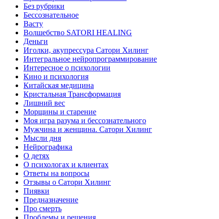
Без рубрики
Бессознательное
Васту
Волшебство SATORI HEALING
Деньги
Иголки, акупрессура Сатори Хилинг
Интегральное нейропрограммирование
Интересное о психологии
Кино и психология
Китайская медицина
Кристальная Трансформация
Лишний вес
Морщины и старение
Моя игра разума и бессознательного
Мужчина и женщина. Сатори Хилинг
Мысли дня
Нейрографика
О детях
О психологах и клиентах
Ответы на вопросы
Отзывы о Сатори Хилинг
Пиявки
Предназначение
Про смерть
Проблемы и решения