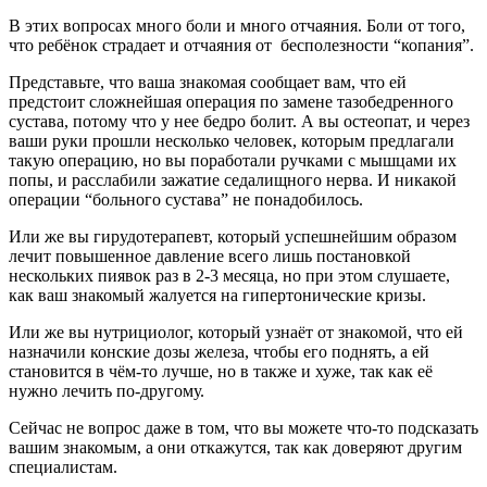
В этих вопросах много боли и много отчаяния. Боли от того,
что ребёнок страдает и отчаяния от бесполезности “копания”.
Представьте, что ваша знакомая сообщает вам, что ей
предстоит сложнейшая операция по замене тазобедренного
сустава, потому что у нее бедро болит. А вы остеопат, и через
ваши руки прошли несколько человек, которым предлагали
такую операцию, но вы поработали ручками с мышцами их
попы, и расслабили зажатие седалищного нерва. И никакой
операции “больного сустава” не понадобилось.
Или же вы гирудотерапевт, который успешнейшим образом
лечит повышенное давление всего лишь постановкой
нескольких пиявок раз в 2-3 месяца, но при этом слушаете,
как ваш знакомый жалуется на гипертонические кризы.
Или же вы нутрициолог, который узнаёт от знакомой, что ей
назначили конские дозы железа, чтобы его поднять, а ей
становится в чём-то лучше, но в также и хуже, так как её
нужно лечить по-другому.
Сейчас не вопрос даже в том, что вы можете что-то подсказать
вашим знакомым, а они откажутся, так как доверяют другим
специалистам.