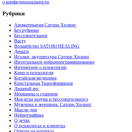
о конфиденциальности
Рубрики
Ароматерапия Сатори Хилинг
Без рубрики
Бессознательное
Васту
Волшебство SATORI HEALING
Деньги
Иголки, акупрессура Сатори Хилинг
Интегральное нейропрограммирование
Интересное о психологии
Кино и психология
Китайская медицина
Кристальная Трансформация
Лишний вес
Морщины и старение
Моя игра разума и бессознательного
Мужчина и женщина. Сатори Хилинг
Мысли дня
Нейрографика
О детях
О психологах и клиентах
Ответы на вопросы