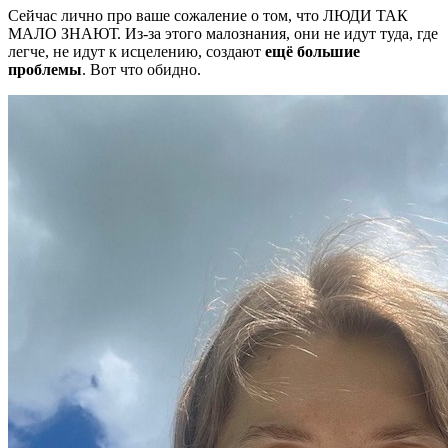
Сейчас лично про ваше сожаление о том, что ЛЮДИ ТАК
МАЛО ЗНАЮТ. Из-за этого малознания, они не идут туда, где
легче, не идут к исцелению, создают
ещё большие
проблемы
. Вот что обидно.