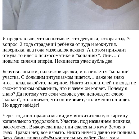
Я представляю, что испытывает это девушка, которая задаёт
вопрос. 2 года страданий ребёнка от зуда и мокнутия,
наверняка, два года мазюкалок всяких. А потом приходит
откуда-то идея о психосоматике и “копаниях”. Иии… с
новыми силами вперёд. Начинается ужас дубль два.
Берутся лопатки, палки-ковырялки, и начинается “копание”
участка. С большим энтузиазмом ищется… даже не знаю
что… клад какой-то, наверное. Никто из копателей никогда не
сможет толком объяснить, что и зачем он копает. Почему я
знаю? Да потому что если человек уже использует слово
“копаю”, это означает, что он
не знает
, что именно он ищет.
Но вдруг найдёт!
Через год-полтора-два мы видим восхитительную картину
копательного трудолюбия. Участок, под названием психика,
раскурочен. Выкорчеванные пни свалены в кучу. Земля в
ямах. Травки нет, всё изрыто. Никто ничего давно не поливал.
Зато, блин, виден объём копательных работ. Дааа, ямы