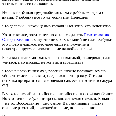
знатные, ничего не скажешь.
Ну и истощённая трудолюбивая мама с ребёнком рядом с
ямами. У ребёнка всё то же мокнутие. Приехали.
Что делали? С какой целью копали? Понятно, что непонятно.
Хотите верьте, хотите нет, но я, как создатель
Психосоматики
Сатори Хилинг
, скажу, что никаких копаний не надо. Забудьте
это слово дурацкое, несущее лишь напряжение и
неконтролируемое размахивание палкой-копалкой.
Если вы хотите заниматься психосоматикой, во-первых, надо
учиться, а во-вторых, не копать, а взращивать.
Чтобы вылечить экзему у ребёнка, нужно поливать землю,
убирать ̶г̶л̶и̶с̶т̶ы̶ сорняки, подкармливать травку. И тогда
психика превратится в яблоневый сад, если захотите в сакура-
сад.
В мексиканский, альпийский, английский, в какой вам ближе.
Но это точно не будет потрескавшаяся земля с ямами. Копание
– не то. Воссоздание – оно самое. Выравнивание, чистка,
сажание растений, приголубливание, но не копание.