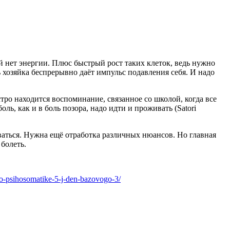
 нет энергии. Плюс быстрый рост таких клеток, ведь нужно
ь хозяйка беспрерывно даёт импульс подавления себя. И надо
тро находится воспоминание, связанное со школой, когда все
ь, как и в боль позора, надо идти и проживать (Satori
ваться. Нужна ещё отработка различных нюансов. Но главная
болеть.
po-psihosomatike-5-j-den-bazovogo-3/