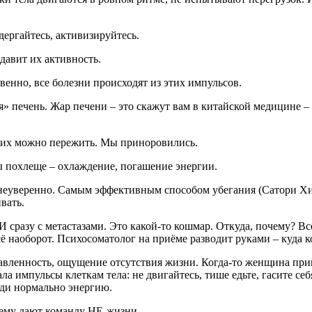
дергайтесь, активизируйтесь.
 давит их активность.
венно, все болезни происходят из этих импульсов.
я» печень. Жар печени – это скажут вам в китайской медицине –
– их можно пережить. Мы приноровились.
ы похлеще – охлаждение, погашение энергии.
бя неуверенно. Самым эффективным способом убегания (Сатори Х
вать.
И сразу с метастазами. Это какой-то кошмар. Откуда, почему? В
сё наоборот. Психосоматолог на приёме разводит руками – куда к
одавленность, ощущение отсутствия жизни. Когда-то женщина пр
а импульсы клеткам тела: не двигайтесь, тише едьте, гасите себ
оди нормально энергию.
 ему дают команду НЕ-жизни.