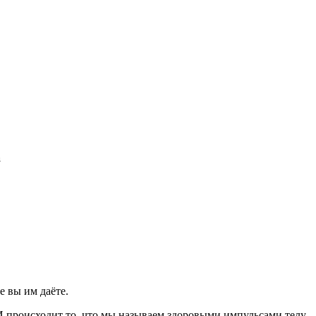
а
е вы им даёте.
 И происходит то, что мы называем здоровыми импульсами телу