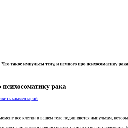
»
Что такое импульсы телу, и немного про психосоматику рак
о психосоматику рака
авить комментарий
 момент все клетки в вашем теле подчиняются импульсам, которы
етки тела двигаются в ровном ритме, не испытывают перегрузок.