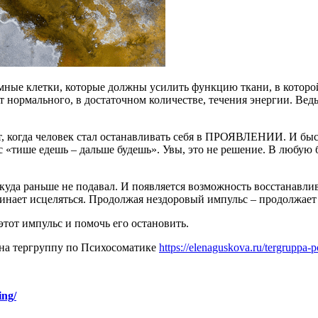
мные клетки, которые должны усилить функцию ткани, в которой
т нормального, в достаточном количестве, течения энергии. Вед
нт, когда человек стал останавливать себя в ПРОЯВЛЕНИИ. И быс
 «тише едешь – дальше будешь». Увы, это не решение. В любую бол
куда раньше не подавал. И появляется возможность восстанавли
чинает исцеляться. Продолжая нездоровый импульс – продолжает 
этот импульс и помочь его остановить.
 на тергруппу по Психосоматике
https://elenaguskova.ru/tergruppa-
ing/