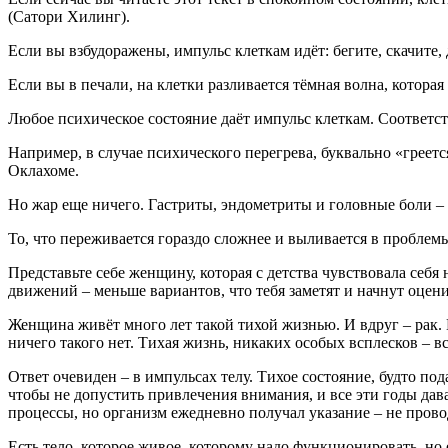
(Сатори Хилинг).
Если вы взбудоражены, импульс клеткам идёт: бегите, скачите, 
Если вы в печали, на клетки разливается тёмная волна, которая
Любое психическое состояние даёт импульс клеткам. Соответст
Например, в случае психического перегрева, буквально «греетс
Оклахоме.
Но жар еще ничего. Гастриты, эндометриты и головные боли 
То, что переживается гораздо сложнее и выливается в проблем
Представьте себе женщину, которая с детства чувствовала се
движений – меньше вариантов, что тебя заметят и начнут оцени
Женщина живёт много лет такой тихой жизнью. И вдруг – рак. 
ничего такого нет. Тихая жизнь, никаких особых всплесков – в
Ответ очевиден – в импульсах телу. Тихое состояние, будто п
чтобы не допустить привлечения внимания, и все эти годы давал
процессы, но организм ежедневно получал указание – не пров
Есть тело, которое живое, которому надо функционировать, но