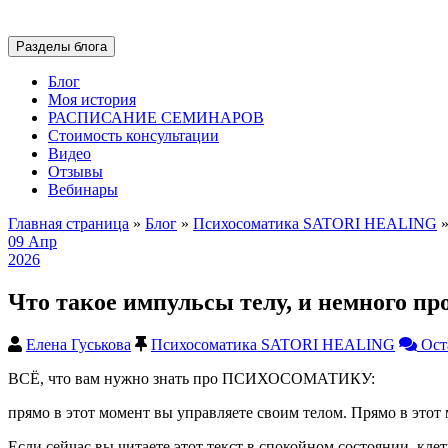
Разделы блога
Блог
Моя история
РАСПИСАНИЕ СЕМИНАРОВ
Стоимость консультации
Видео
Отзывы
Вебинары
Главная страница
»
Блог
»
Психосоматика SATORI HEALING
09
Апр
2026
Что такое импульсы телу, и немного пр
Елена Гуськова
Психосоматика SATORI HEALING
Ост
ВСЁ, что вам нужно знать про ПСИХОСОМАТИКУ:
прямо в этот момент вы управляете своим телом. Прямо в этот
Если сейчас вы читаете этот текст в спокойном состоянии, кл