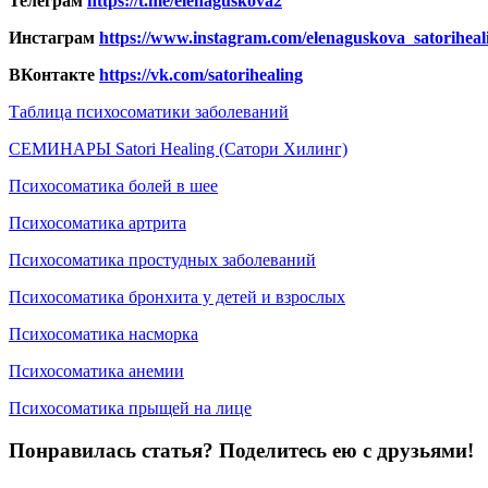
Телеграм
https://t.me/elenaguskova2
Инстаграм
https://www.instagram.com/elenaguskova_satoriheal
ВКонтакте
https://vk.com/satorihealing
Таблица психосоматики заболеваний
СЕМИНАРЫ Satori Healing (Сатори Хилинг)
Психосоматика болей в шее
Психосоматика артрита
Психосоматика простудных заболеваний
Психосоматика бронхита у детей и взрослых
Психосоматика насморка
Психосоматика анемии
Психосоматика прыщей на лице
Понравилась статья? Поделитесь ею с друзьями!