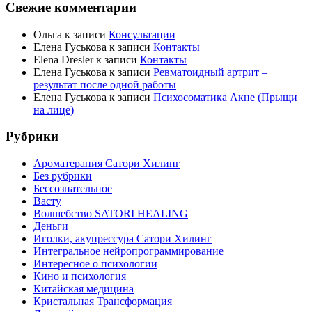
Свежие комментарии
Ольга
к записи
Консультации
Елена Гуськова
к записи
Контакты
Elena Dresler
к записи
Контакты
Елена Гуськова
к записи
Ревматоидный артрит –
результат после одной работы
Елена Гуськова
к записи
Психосоматика Акне (Прыщи
на лице)
Рубрики
Ароматерапия Сатори Хилинг
Без рубрики
Бессознательное
Васту
Волшебство SATORI HEALING
Деньги
Иголки, акупрессура Сатори Хилинг
Интегральное нейропрограммирование
Интересное о психологии
Кино и психология
Китайская медицина
Кристальная Трансформация