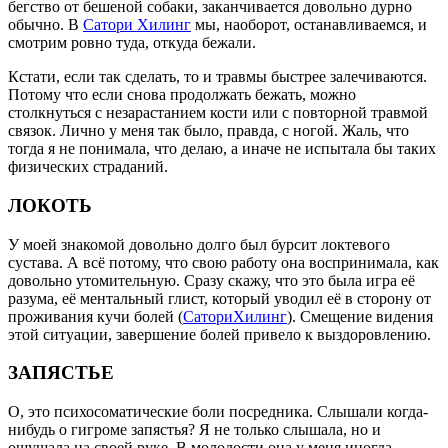
бегство от бешеной собаки, заканчивается довольно дурно
обычно. В
Сатори Хилинг
мы, наоборот, останавливаемся, и
смотрим ровно туда, откуда бежали.
Кстати, если так сделать, то и травмы быстрее залечиваются.
Потому что если снова продолжать бежать, можно
столкнуться с незарастанием кости или с повторной травмой
связок. Лично у меня так было, правда, с ногой. Жаль, что
тогда я не понимала, что делаю, а иначе не испытала бы таких
физических страданий.
ЛОКОТЬ
У моей знакомой довольно долго был бурсит локтевого
сустава. А всё потому, что свою работу она воспринимала, как
довольно утомительную. Сразу скажу, что это была игра её
разума, её ментальный глист, который уводил её в сторону от
проживания кучи болей (
СаториХилинг
). Смещение видения
этой ситуации, завершение болей привело к выздоровлению.
ЗАПЯСТЬЕ
О, это психосоматические боли посредника. Слышали когда-
нибудь о гигроме запястья? Я не только слышала, но и
ощущала на своей руке. В молодости она у меня иногда