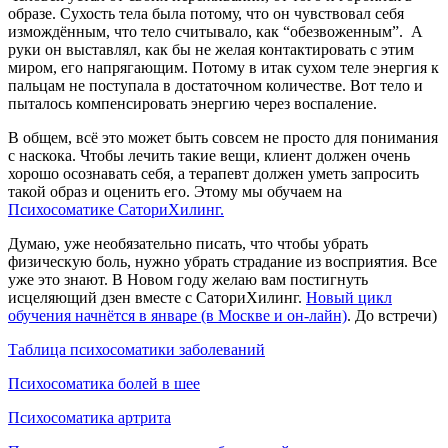
образе. Сухость тела была потому, что он чувствовал себя
измождённым, что тело считывало, как “обезвоженным”. А
руки он выставлял, как бы не желая контактировать с этим
миром, его напрягающим. Потому в итак сухом теле энергия к
пальцам не поступала в достаточном количестве. Вот тело и
пыталось компенсировать энергию через воспаление.
В общем, всё это может быть совсем не просто для понимания
с наскока. Чтобы лечить такие вещи, клиент должен очень
хорошо осознавать себя, а терапевт должен уметь запросить
такой образ и оценить его. Этому мы обучаем на
Психосоматике СаториХилинг.
Думаю, уже необязательно писать, что чтобы убрать
физическую боль, нужно убрать страдание из восприятия. Все
уже это знают. В Новом году желаю вам постигнуть
исцеляющий дзен вместе с СаториХилинг.
Новый цикл
обучения начнётся в январе (в Москве и он-лайн)
. До встречи)
Таблица психосоматики заболеваний
Психосоматика болей в шее
Психосоматика артрита