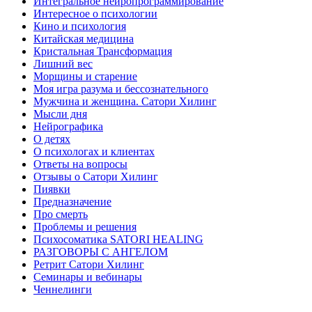
Интегральное нейропрограммирование
Интересное о психологии
Кино и психология
Китайская медицина
Кристальная Трансформация
Лишний вес
Морщины и старение
Моя игра разума и бессознательного
Мужчина и женщина. Сатори Хилинг
Мысли дня
Нейрографика
О детях
О психологах и клиентах
Ответы на вопросы
Отзывы о Сатори Хилинг
Пиявки
Предназначение
Про смерть
Проблемы и решения
Психосоматика SATORI HEALING
РАЗГОВОРЫ С АНГЕЛОМ
Ретрит Сатори Хилинг
Семинары и вебинары
Ченнелинги