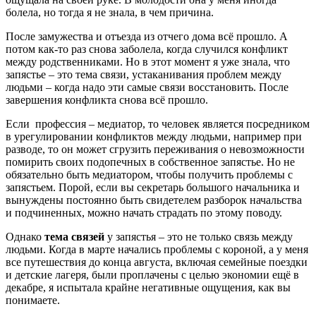
болела, но тогда я не знала, в чем причина.
После замужества и отъезда из отчего дома всё прошло. А
потом как-то раз снова заболела, когда случился конфликт
между родственниками. Но в этот момент я уже знала, что
запястье – это тема связи, устаканивания проблем между
людьми – когда надо эти самые связи восстановить. После
завершения конфликта снова всё прошло.
Если профессия – медиатор, то человек является посредником
в урегулировании конфликтов между людьми, например при
разводе, то он может сгрузить переживания о невозможности
помирить своих подопечных в собственное запястье. Но не
обязательно быть медиатором, чтобы получить проблемы с
запястьем. Порой, если вы секретарь большого начальника и
вынуждены постоянно быть свидетелем разборок начальства
и подчиненных, можно начать страдать по этому поводу.
Однако
тема связей
у запястья – это не только связь между
людьми. Когда в марте начались проблемы с короной, а у меня
все путешествия до конца августа, включая семейные поездки
и детские лагеря, были проплачены с целью экономии ещё в
декабре, я испытала крайне негативные ощущения, как вы
понимаете.