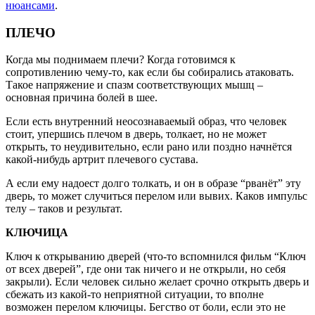
нюансами
.
ПЛЕЧО
Когда мы поднимаем плечи? Когда готовимся к
сопротивлению чему-то, как если бы собирались атаковать.
Такое напряжение и спазм соответствующих мышц –
основная причина болей в шее.
Если есть внутренний неосознаваемый образ, что человек
стоит, упершись плечом в дверь, толкает, но не может
открыть, то неудивительно, если рано или поздно начнётся
какой-нибудь артрит плечевого сустава.
А если ему надоест долго толкать, и он в образе “рванёт” эту
дверь, то может случиться перелом или вывих. Каков импульс
телу – таков и результат.
КЛЮЧИЦА
Ключ к открыванию дверей (что-то вспомнился фильм “Ключ
от всех дверей”, где они так ничего и не открыли, но себя
закрыли). Если человек сильно желает срочно открыть дверь и
сбежать из какой-то неприятной ситуации, то вполне
возможен перелом ключицы. Бегство от боли, если это не