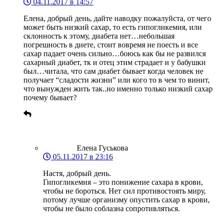
04.11.2017 в 14:57
Елена, добрый день, дайте наводку пожалуйста, от чего
может быть низкий сахар, то есть гипогликемия, или
склонность к этому, диабета нет…небольшая
погрешность в диете, стоит вовремя не поесть и все
сахар падает очень сильно…боюсь как бы не развился
сахарный диабет, тк и отец этим страдает и у бабушки
был…читала, что сам диабет бывает когда человек не
получает “сладости жизни” или кого то в чем то винит,
что вынужден жить так..но именно только низкий сахар
почему бывает?
Елена Гуськова
05.11.2017 в 23:16
Настя, добрый день.
Гипогликемия – это понижение сахара в крови,
чтобы не бороться. Нет сил противостоять миру,
потому лучше организму опустить сахар в крови,
чтобы не было соблазна сопротивляться.