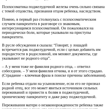
Психосоматика поджелудочной железы очень сильно связана
с темой отцовства, признания отцом ребенка, наследством.
Помню, в первый раз столкнулась с психосоматическим
случаем панкреатита в разговоре со знакомым,
интересующимся психосоматикой. Он пожаловался на
периодически боли, которые указывали на приступы
панкреатита.
В русле обсуждения я сказала: “Говорят, у лошадей
встречается рак поджелудочной, если с целью добавить им
породистости в родословной, им меняют документы, где
указывают не родного отца”.
– А у меня тоже не фамилия родного отца, – ответил
собеседник. – У меня фамилия отчима, и я от этого страдаю.
(Страдание – ключевая фраза в поиске причины заболевания).
Если ребенка отдали на усыновление, если его не признал
родной отец, все это может явиться источником сильных
переживаний и привести к болям в поджелудочной,
хроническому панкреатиту и даже раку поджелудочной.
Переживания матери о незаконорожденности ребенка также