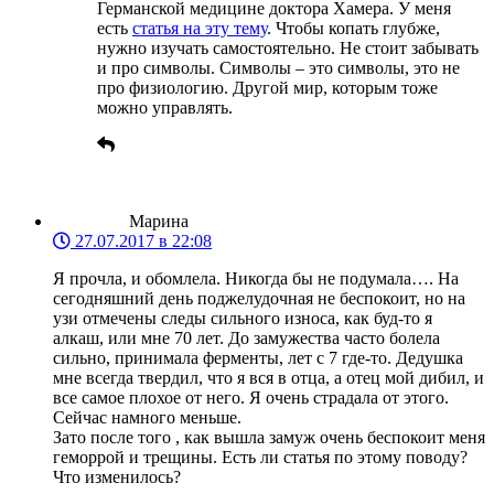
Германской медицине доктора Хамера. У меня
есть
статья на эту тему
. Чтобы копать глубже,
нужно изучать самостоятельно. Не стоит забывать
и про символы. Символы – это символы, это не
про физиологию. Другой мир, которым тоже
можно управлять.
Марина
27.07.2017 в 22:08
Я прочла, и обомлела. Никогда бы не подумала…. На
сегодняшний день поджелудочная не беспокоит, но на
узи отмечены следы сильного износа, как буд-то я
алкаш, или мне 70 лет. До замужества часто болела
сильно, принимала ферменты, лет с 7 где-то. Дедушка
мне всегда твердил, что я вся в отца, а отец мой дибил, и
все самое плохое от него. Я очень страдала от этого.
Сейчас намного меньше.
Зато после того , как вышла замуж очень беспокоит меня
геморрой и трещины. Есть ли статья по этому поводу?
Что изменилось?