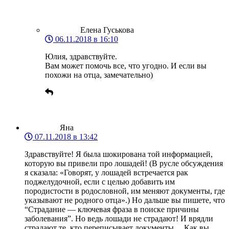
Елена Гуськова
06.11.2018 в 16:10
Юлия, здравствуйте.
Вам может помочь все, что угодно. И если вы
похожи на отца, замечательно)
Яна
07.11.2018 в 13:42
Здравствуйте! Я была шокирована той информацией,
которую вы привели про лошадей! (В русле обсуждения
я сказала: «Говорят, у лошадей встречается рак
поджелудочной, если с целью добавить им
породистости в родословной, им меняют документы, где
указывают не родного отца».) Но дальше вы пишете, что
“Страдание — ключевая фраза в поиске причины
заболевания”. Но ведь лошади не страдают! И врядли
страдают те, кто переписывает документы… Как вы