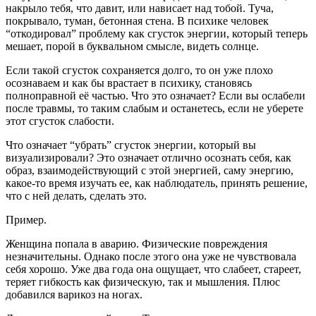
накрыло тебя, что давит, или нависает над тобой. Туча,
покрывало, туман, бетонная стена. В психике человек
“откодировал” проблему как сгусток энергии, который теперь
мешает, порой в буквальном смысле, видеть солнце.
Если такой сгусток сохраняется долго, то он уже плохо
осознаваем и как бы врастает в психику, становясь
полноправной её частью. Что это означает? Если вы ослабели
после травмы, то таким слабым и останетесь, если не уберете
этот сгусток слабости.
Что означает “убрать” сгусток энергии, который вы
визуализировали? Это означает отлично осознать себя, как
образ, взаимодействующий c этой энергией, саму энергию,
какое-то время изучать ее, как наблюдатель, принять решение,
что с ней делать, сделать это.
Пример.
Женщина попала в аварию. Физические повреждения
незначительны. Однако после этого она уже не чувствовала
себя хорошо. Уже два года она ощущает, что слабеет, стареет,
теряет гибкость как физическую, так и мышления. Плюс
добавился варикоз на ногах.