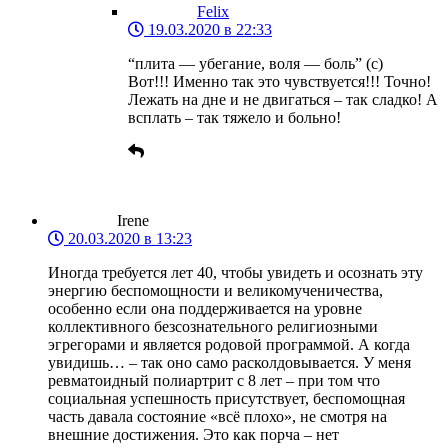
Felix
19.03.2020 в 22:33
“плита — убегание, воля — боль” (с)
Вот!!! Именно так это чувствуется!!! Точно!
Лежать на дне и не двигаться – так сладко! А
всплать – так тяжело и больно!
Irene
20.03.2020 в 13:23
Иногда требуется лет 40, чтобы увидеть и осознать эту
энергию беспомощности и великомученичества,
особенно если она поддерживается на уровне
коллективного безсознательного религиозными
эгрегорами и является родовой программой. А когда
увидишь… – так оно само расколдовывается. У меня
ревматоидный полиартрит с 8 лет – при том что
социальная успешность присутствует, беспомощная
часть давала состояние «всё плохо», не смотря на
внешние достижения. Это как порча – нет