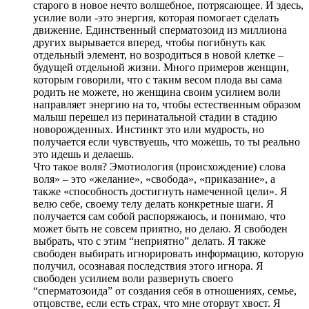
старого в новое нечто волшебное, потрясающее. И здесь,
усилие воли -это энергия, которая помогает сделать
движение. Единственный сперматозоид из миллиона
других вырывается вперед, чтобы погибнуть как
отдельный элемент, но возродиться в новой клетке –
будущей отдельной жизни. Много примеров женщин,
которым говорили, что с таким весом плода вы сама
родить не можете, но женщина своим усилием воли
направляет энергию на то, чтобы естественным образом
малыш перешел из перинатальной стадии в стадию
новорожденных. Инстинкт это или мудрость, но
получается если чувствуешь, что можешь, то ты реально
это идешь и делаешь.
Что такое воля? Эмотиология (происхождение) слова
воля» – это «желание», «свобода», «приказание», а
также «способность достигнуть намеченной цели». Я
велю себе, своему телу делать конкретные шаги. Я
получается сам собой распоряжаюсь, и понимаю, что
может быть не совсем приятно, но делаю. Я свободен
выбрать, что с этим “неприятно” делать. Я также
свободен выбирать игнорировать информацию, которую
получил, осознавая последствия этого игнора. Я
свободен усилием воли развернуть своего
“сперматозоида” от создания себя в отношениях, семье,
отцовстве, если есть страх, что мне оторвут хвост. Я