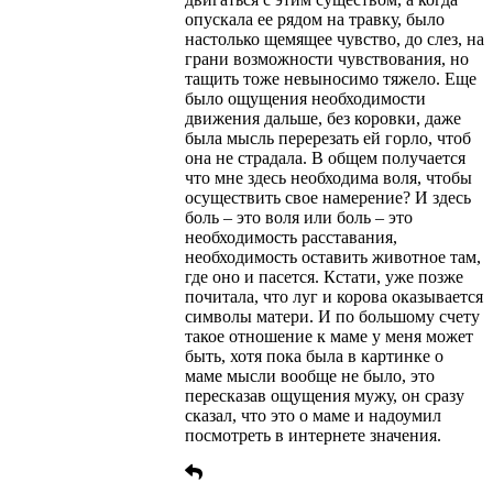
опускала ее рядом на травку, было
настолько щемящее чувство, до слез, на
грани возможности чувствования, но
тащить тоже невыносимо тяжело. Еще
было ощущения необходимости
движения дальше, без коровки, даже
была мысль перерезать ей горло, чтоб
она не страдала. В общем получается
что мне здесь необходима воля, чтобы
осуществить свое намерение? И здесь
боль – это воля или боль – это
необходимость расставания,
необходимость оставить животное там,
где оно и пасется. Кстати, уже позже
почитала, что луг и корова оказывается
символы матери. И по большому счету
такое отношение к маме у меня может
быть, хотя пока была в картинке о
маме мысли вообще не было, это
пересказав ощущения мужу, он сразу
сказал, что это о маме и надоумил
посмотреть в интернете значения.