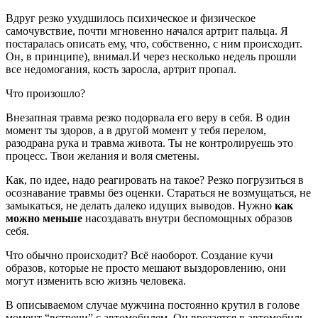
Вдруг резко ухудшилось психическое и физическое
самочувствие, почти мгновенно начался артрит пальца. Я
постаралась описать ему, что, собственно, с ним происходит.
Он, в принципе), внимал.И через несколько недель прошли
все недомогания, кость заросла, артрит пропал.
Что произошло?
Внезапная травма резко подорвала его веру в себя. В один
момент ты здоров, а в другой момент у тебя перелом,
разодрана рука и травма живота. Ты не контролируешь это
процесс. Твои желания и воля сметены.
Как, по идее, надо реагировать на такое? Резко погрузиться в
осознавание травмы без оценки. Стараться не возмущаться, не
замыкаться, не делать далеко идущих выводов. Нужно
как
можно меньше
насоздавать внутри беспомощных образов
себя.
Что обычно происходит? Всё наоборот. Создание кучи
образов, которые не просто мешают выздоровлению, они
могут изменить всю жизнь человека.
В описываемом случае мужчина постоянно крутил в голове
момент “встречи” с автомобилем. Он врезается в автомобиль,