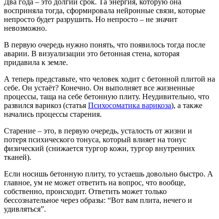
Два года – это долгий срок. Та энергия, которую она
восприняла тогда, сформировала нейронные связи, которые
непросто будет разрушить. Но непросто – не значит
невозможно.
В первую очередь нужно понять, что появилось тогда после
аварии. В визуализации это бетонная стена, которая
придавила к земле.
А теперь представьте, что человек ходит с бетонной плитой на
себе. Он устаёт? Конечно. Он выполняет все жизненные
процессы, таща на себе бетонную плиту. Неудивительно, что
развился варикоз (статья
Психосоматика варикоза
), а также
начались процессы старения.
Старение – это, в первую очередь, усталость от жизни и
потеря психического тонуса, который влияет на тонус
физический (снижается тургор кожи, тургор внутренних
тканей).
Если носишь бетонную плиту, то устаешь довольно быстро. А
главное, ум не может ответить на вопрос, что вообще,
собственно, происходит. Ответить может только
бессознательное через образы: “Вот вам плита, нечего и
удивляться”.