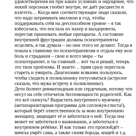
удовлетворения ни при каких условиях и ощущение, что
некий персонаж гнобит внутри, не даёт расцвести и
взлететь… Когда мне соответствующие люди сказали,
что надо затрачивать миллион в год, чтобы
поддерживать себя на дееспособном уровне – я так
взбесилась, что послала их нахер и выздоровела,
перестав принимать любые препараты. А состояние
внутренней фрустрации должны психотерапевты
исцелять, я так думала – но они этого не делают. Тогда я
пошла к главному по психотерапевтам и отдала ему всю
боль и страдания – свои и всего мира – ты
психотерапевт, и ты главный… вот ты и решай, теперь
это твои проблемы. И знаете… прям сразу перестала
стареть и умирать. Диагнозами всякими пользуюсь,
чтобы сходить в поликлинику потусоваться (астролог
сказала, что мужа встречу в поликлинике).
Дети болеют ревматоидным или сердечным, потому что
несут на себе отпечаток беспомощности родителей. Как
это всё скинуть? Вырастить внутреннего мужчину
(антипаразитарная программа для соплежуя-глиста!),
который берёт ответственность за мою внутреннюю
женщину, защищает её и заботиться о ней. Тогда она
может не заботиться о выживании, а заботиться о
внутреннем ребёнке. И как только это произойдёт –
мачеха умрёт сама, а также синяя борода, кощей и т.д.