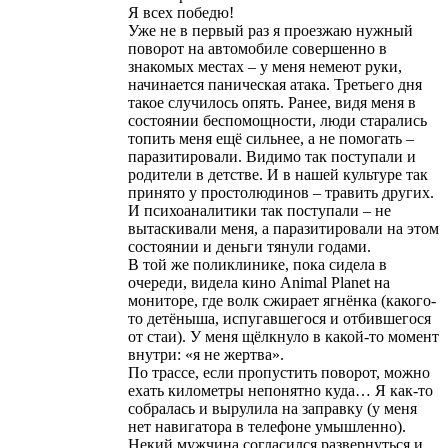
Я всех победю!
Уже не в первый раз я проезжаю нужный
поворот на автомобиле совершенно в
знакомых местах – у меня немеют руки,
начинается паническая атака. Третьего дня
такое случилось опять. Ранее, видя меня в
состоянии беспомощности, люди старались
топить меня ещё сильнее, а не помогать –
паразитировали. Видимо так поступали и
родители в детстве. И в нашей культуре так
принято у простолюдинов – травить других.
И психоаналитики так поступали – не
вытаскивали меня, а паразитировали на этом
состоянии и деньги тянули годами.
В той же поликлинике, пока сидела в
очереди, видела кино Animal Planet на
мониторе, где волк сжирает ягнёнка (какого-
то детёныша, испугавшегося и отбившегося
от стаи). У меня щёлкнуло в какой-то момент
внутри: «я не жертва».
По трассе, если пропустить поворот, можно
ехать километры непонятно куда… Я как-то
собралась и вырулила на заправку (у меня
нет навигатора в телефоне умышленно).
Некий мужчина согласился развернуться и