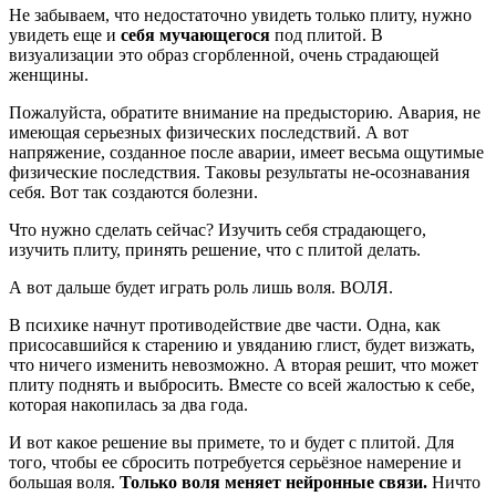
Не забываем, что недостаточно увидеть только плиту, нужно
увидеть еще и
себя мучающегося
под плитой. В
визуализации это образ сгорбленной, очень страдающей
женщины.
Пожалуйста, обратите внимание на предысторию. Авария, не
имеющая серьезных физических последствий. А вот
напряжение, созданное после аварии, имеет весьма ощутимые
физические последствия. Таковы результаты не-осознавания
себя. Вот так создаются болезни.
Что нужно сделать сейчас? Изучить себя страдающего,
изучить плиту, принять решение, что с плитой делать.
А вот дальше будет играть роль лишь воля. ВОЛЯ.
В психике начнут противодействие две части. Одна, как
присосавшийся к старению и увяданию глист, будет визжать,
что ничего изменить невозможно. А вторая решит, что может
плиту поднять и выбросить. Вместе со всей жалостью к себе,
которая накопилась за два года.
И вот какое решение вы примете, то и будет с плитой. Для
того, чтобы ее сбросить потребуется серьёзное намерение и
большая воля.
Только воля меняет нейронные связи.
Ничто